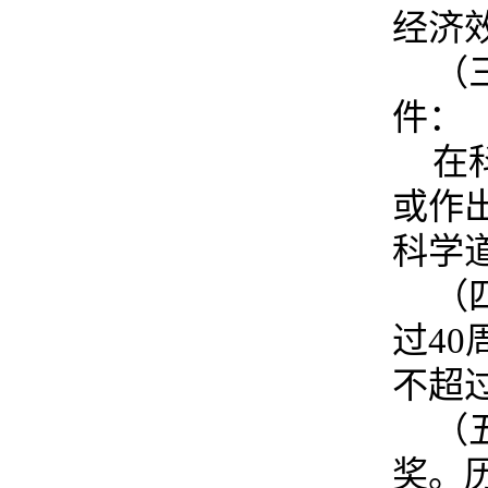
经济
（
件：
在
或作
科学
（
过40
不超过
（
奖。