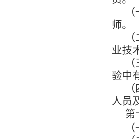
（
师。
（
业技
（
验中
（
人员
第
（