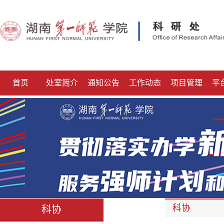
首页
处室简介
通知公告
工作动态
项目管理
平
科协
科协