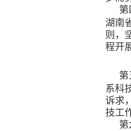
第
湖南
则，
程开
第
系科
诉求
技工
第