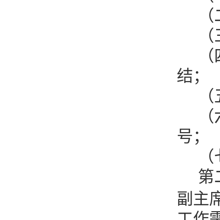
（
（
（
结；
（
（
号；
（
第
副主
工作