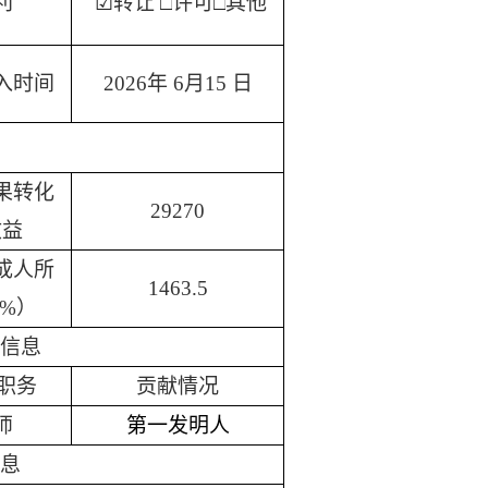
利
☑
转让
□
许可
□
其他
入时间
2026年 6月15 日
果转化
29270
收益
成人所
1463.5
%）
信息
职务
贡献
情况
师
第一发明人
息