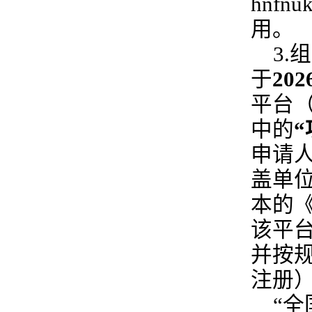
hnf
用。
3
于
202
平台
中的
申请
盖单
本的
该平
并按
注册
“