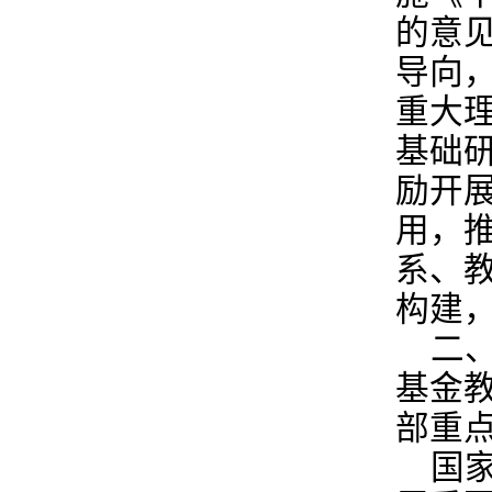
的意
导向
重大
基础
励开
用，
系、
构建
二
基金
部重
国