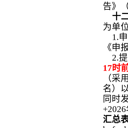
告》
十
为单
1.
《
申
2.
提
17时
（
采
名）
同时
+202
6
汇总