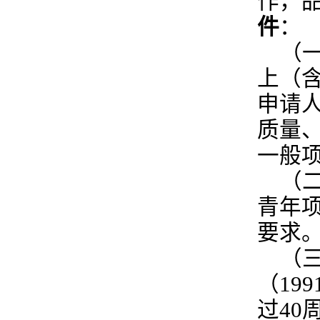
作，
件
：
（
上（
申请
质量
一般
（
青年
要求
（
（19
过40