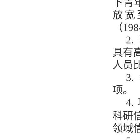
下青
放宽
（19
2
.
具有
人员
3
.
项。
4
.
科研
领域