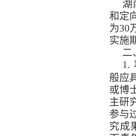
湖
和定
为
30
实施
二
1.
般应
或博
主研
参与
究成