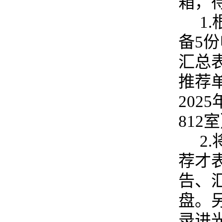
箱，
1
备5
汇总
推荐
202
812
2
荐才
告、
盘。
录进