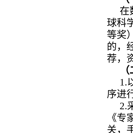
在
球科
等奖
的，
荐，
（
1
序进
2
《专
关，