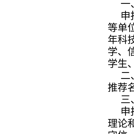
一
申
等单
年科
学、
学生
二
推荐
三
申
理论