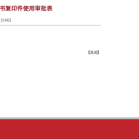
书复印件使用审批表
[
1342
]
【
关闭
】