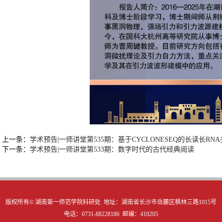
上一条：
学术预告|一师讲堂第535期：基于CYCLONESEQ的长读长RN
下一条：
学术预告|一师讲堂第533期：数字时代的古代经典阅读
版权所有©
湖南第一师范学院科研处 地址：湖南省长沙市岳麓区枫林三路1015号
电话：0731-88228186 邮编：410205