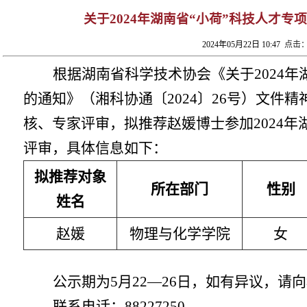
关于2024年湖南省“小荷”科技人才
2024年05月22日 10:47
点击：
根据湖南省
科学技术协会
《关于
2024
的通知
》
（
湘科协通〔
2024
〕
26号
）
文
件
精
核
、专家评审，
拟推荐赵媛博士参加
2024
评审，具体信息如下：
拟推荐对象
所在部门
性别
姓名
赵媛
物理与化学学院
女
公示期为
5
月
22—26
日，如有异议，请向
联系电话：
8822
7250
。